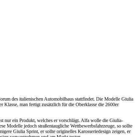
orum des italienischen Automobilbaus stattfindet. Die Modelle Giulia
Klasse, man fertigt zusätzlich für die Oberklasse die 2600er
t nur ein Produkt, welches er vorschlägt. Alfa wolle die Giulia-
e Modelle jedoch straßentaugliche Wettbewerbsfahrzeuge, so sollte
re Giulia Sprint, er sollte originelles Karosseriedesign zeigen, er
lfadesign vorwegnehmen und am Markt testen.