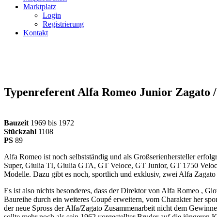
Marktplatz
Login
Registrierung
Kontakt
Typenreferent Alfa Romeo Junior Zagato /
Bauzeit
1969 bis 1972
Stückzahl
1108
PS
89
Alfa Romeo ist noch selbstständig und als Großserienhersteller erfol
Super, Giulia TI, Giulia GTA, GT Veloce, GT Junior, GT 1750 Veloce 
Modelle. Dazu gibt es noch, sportlich und exklusiv, zwei Alfa Zagat
Es ist also nichts besonderes, dass der Direktor von Alfa Romeo , Gio
Baureihe durch ein weiteres Coupé erweitern, vom Charakter her sport
der neue Spross der Alfa/Zagato Zusammenarbeit nicht dem Gewinnen vo
sollte mehr noch als sein 1962 vorgestellter Bruder auf die jüngeren 