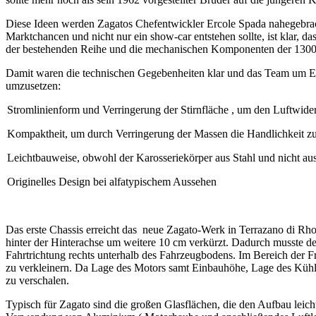
Diese Ideen werden Zagatos Chefentwickler Ercole Spada nahegebrac
Marktchancen und nicht nur ein show-car entstehen sollte, ist klar, 
der bestehenden Reihe und die mechanischen Komponenten der 1300
Damit waren die technischen Gegebenheiten klar und das Team um Erc
umzusetzen:
Stromlinienform und Verringerung der Stirnfläche , um den Luftwide
Kompaktheit, um durch Verringerung der Massen die Handlichkeit z
Leichtbauweise, obwohl der Karosseriekörper aus Stahl und nicht au
Originelles Design bei alfatypischem Aussehen
Das erste Chassis erreicht das neue Zagato-Werk in Terrazano di Rh
hinter der Hinterachse um weitere 10 cm verkürzt. Dadurch musste d
Fahrtrichtung rechts unterhalb des Fahrzeugbodens. Im Bereich der F
zu verkleinern. Da Lage des Motors samt Einbauhöhe, Lage des Kühle
zu verschalen.
Typisch für Zagato sind die großen Glasflächen, die den Aufbau leicht