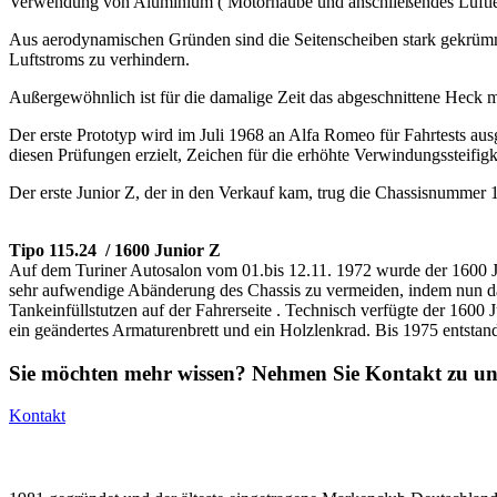
Verwendung von Aluminium ( Motorhaube und anschließendes Luftleitbl
Aus aerodynamischen Gründen sind die Seitenscheiben stark gekrümmt
Luftstroms zu verhindern.
Außergewöhnlich ist für die damalige Zeit das abgeschnittene Heck 
Der erste Prototyp wird im Juli 1968 an Alfa Romeo für Fahrtests aus
diesen Prüfungen erzielt, Zeichen für die erhöhte Verwindungssteifigk
Der erste Junior Z, der in den Verkauf kam, trug die Chassisnummer 
Tipo 115.24 / 1600 Junior Z
Auf dem Turiner Autosalon vom 01.bis 12.11. 1972 wurde der 1600 Jun
sehr aufwendige Abänderung des Chassis zu vermeiden, indem nun da
Tankeinfüllstutzen auf der Fahrerseite . Technisch verfügte der 160
ein geändertes Armaturenbrett und ein Holzlenkrad. Bis 1975 entsta
Sie möchten mehr wissen? Nehmen Sie Kontakt zu un
Kontakt