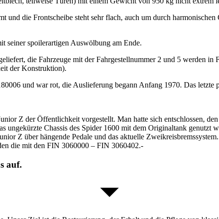
ech, teilweise Türen) mit einem Gewicht von 950 kg nicht extrem leich
 und die Frontscheibe steht sehr flach, auch um durch harmonischen 
mit seiner spoilerartigen Auswölbung am Ende.
geliefert, die Fahrzeuge mit der Fahrgestellnummer 2 und 5 werden in F
eit der Konstruktion).
180006 und war rot, die Auslieferung begann Anfang 1970. Das letzte 
ior Z der Öffentlichkeit vorgestellt. Man hatte sich entschlossen, de
s ungekürzte Chassis des Spider 1600 mit dem Originaltank genutzt w
0 Junior Z über hängende Pedale und das aktuelle Zweikreisbremssystem
nden die mit den FIN 3060000 – FIN 3060402.-
s auf.