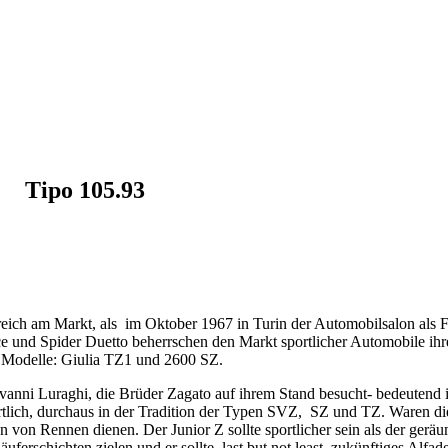
Tipo 105.93
greich am Markt, als im Oktober 1967 in Turin der Automobilsalon als F
und Spider Duetto beherrschen den Markt sportlicher Automobile ihrer 
o Modelle: Giulia TZ1 und 2600 SZ.
vanni Luraghi, die Brüder Zagato auf ihrem Stand besucht- bedeutend is
lich, durchaus in der Tradition
der Typen SVZ, SZ und TZ. Waren dies
n Rennen dienen. Der Junior Z sollte sportlicher sein als der geräumige
Käuferschichten zielen und er sollte, last but not least, zukünftiges A