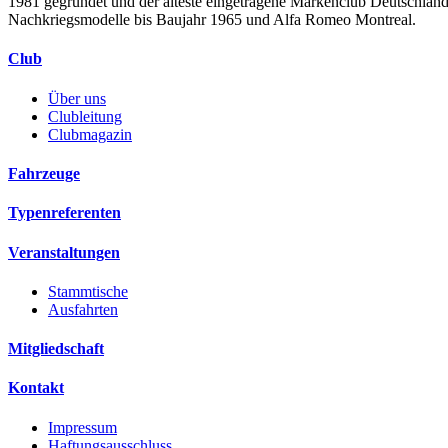
1981 gegründet und der älteste eingetragene Markenclub Deutschlands.
Nachkriegsmodelle bis Baujahr 1965 und Alfa Romeo Montreal.
Club
Über uns
Clubleitung
Clubmagazin
Fahrzeuge
Typenreferenten
Veranstaltungen
Stammtische
Ausfahrten
Mitgliedschaft
Kontakt
Impressum
Haftungsausschluss