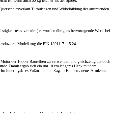
t ist, wenn auch 60 kg leichter als der Spider.
Querschnittsverlauf Turbulenzen und Wirbelbildung des auftretenden
estigkeitstests zerstört ( es wurden übrigens hervorragende Werte bei
produzierte Modell trug die FIN 1801117.115.24.
n Motor der 1600er Baureihen zu verwenden und gleichzeitig die doch
urde. Damit ergab sich ein um 10 cm längeres Heck mit dem
. Im Innern gab
es Fußmatten mit Zagato-Emblem, neue
Armlehnen,