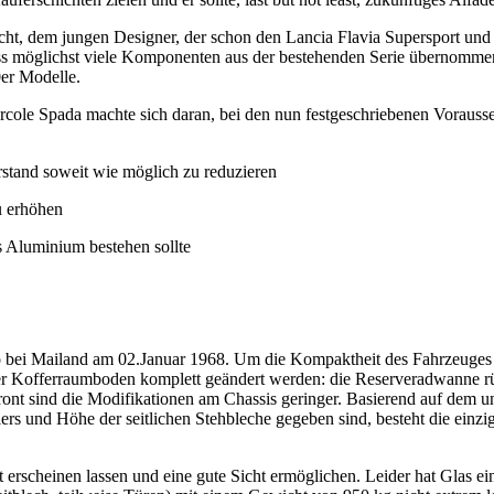
ht, dem jungen Designer, der schon den Lancia Flavia Supersport un
dass möglichst viele Komponenten aus der bestehenden Serie übernommen
er Modelle.
ole Spada machte sich daran, bei den nun festgeschriebenen Vorausse
rstand soweit wie möglich zu reduzieren
u erhöhen
s Aluminium bestehen sollte
o bei Mailand am 02.Januar 1968. Um die Kompaktheit des Fahrzeuges 
er Kofferraumboden komplett geändert werden: die Reserveradwanne rück
ront sind die Modifikationen am Chassis geringer. Basierend auf dem u
rs und Höhe der seitlichen Stehbleche gegeben sind, besteht die einz
 erscheinen lassen und eine gute Sicht ermöglichen. Leider hat Glas ein